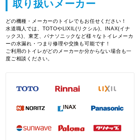
取り扱いメーカー
た。
どの機種・メーカーのトイレでもお任せください！
水道職人では、TOTOやLIXIL(リクシル)、INAX(イナ
ックス)、東芝、パナソニックなど様々なトイレメーカ
堺市東区 U様
ーの水漏れ・つまり修理や交換も可能です！
ご利用のトイレがどのメーカーか分からない場合も一
自分で交換して全く直らなかったので、すぐ
度ご相談ください。
に直していただき、助かりました。
東大阪市 Y様
素早く対応してくれてとても助かりました、
ありがとうございます。