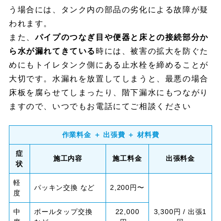
う場合には、タンク内の部品の劣化による故障が疑
われます。
また、
パイプのつなぎ目や便器と床との接続部分か
ら水が漏れてきている
時には、被害の拡大を防ぐた
めにもトイレタンク側にある止水栓を締めることが
大切です。水漏れを放置してしまうと、最悪の場合
床板を腐らせてしまったり、階下漏水にもつながり
ますので、いつでもお電話にてご相談ください
作業料金 ＋ 出張費 ＋ 材料費
症
施工内容
施工料金
出張料金
状
軽
パッキン交換 など
2,200円〜
度
中
ボールタップ交換
22,000
3,300円 / 出張1