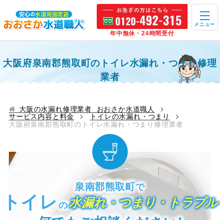
メニュー
年中無休・24時間受付
大阪府泉南郡熊取町のトイレ水漏れ・つまり修理
業者
大阪の水漏れ修理業者 おおさか水道職人
サービス内容と料金
トイレの水漏れ・つまり
大阪府泉南郡熊取町のトイレ水漏れ・つまり修理業者
泉南郡熊取町
で
トイレ
水漏れ・つまり・トラブル
の