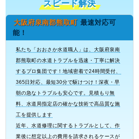
スピード解決
大阪府泉南郡熊取町
最速対応可
能！
私たち「おおさか水道職人」は、大阪府泉南
郡熊取町の水道トラブルを迅速・丁寧に解決
するプロ集団です！地域密着で24時間受付、
365日対応、最短30分で駆けつけ！深夜・早
朝の急なトラブルも安心です。見積もり無
料、水道局指定店の確かな技術で高品質な施
工を提供します
近年、水道修理に関するトラブルとして、作
業後に想定以上の費用を請求されるケースが