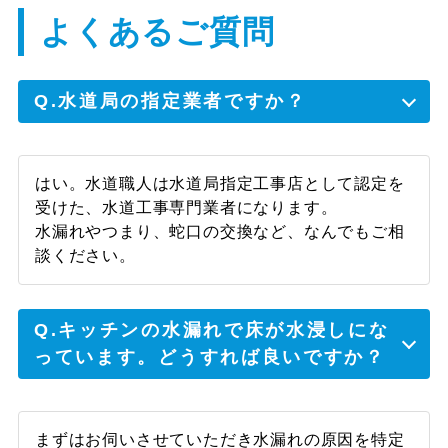
出来ると言っていただき、安心しました。ま
よくあるご質問
た水回りで何かあればご相談しようと思いま
す。
Q.水道局の指定業者ですか？
大阪市中央区 Y様
はい。水道職人は水道局指定工事店として認定を
受けた、水道工事専門業者になります。
古い物なのである程度覚悟はしていたが、ま
水漏れやつまり、蛇口の交換など、なんでもご相
さかその日のうちに解決するとは思っていま
談ください。
せんでした。迅速な対応、ありがとうござい
ました。
Q.キッチンの水漏れで床が水浸しにな
っています。どうすれば良いですか？
泉南市 Y様
まずはお伺いさせていただき水漏れの原因を特定