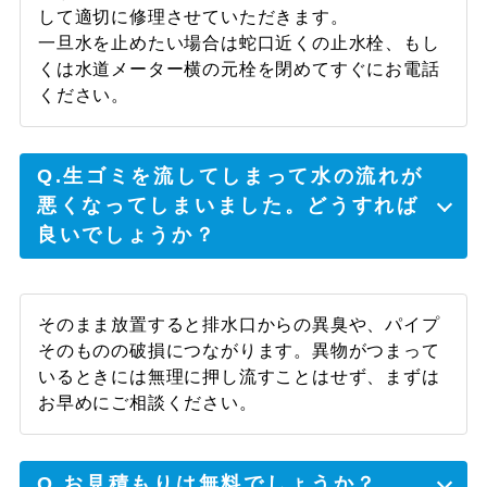
して適切に修理させていただきます。
気付いたら凄い事になっていてどうしようか
一旦水を止めたい場合は蛇口近くの止水栓、もし
と途方に暮れていましたが、すぐに来てくれ
くは水道メーター横の元栓を閉めてすぐにお電話
て対応してくれて、凄く助かりました。あり
ください。
がとうございます。
Q.生ゴミを流してしまって水の流れが
悪くなってしまいました。どうすれば
羽曳野市 S様
良いでしょうか？
電話をしてすぐに来てくれて、その上その日
のうちに解決してくれて凄く助かりました。
そのまま放置すると排水口からの異臭や、パイプ
そのものの破損につながります。異物がつまって
いるときには無理に押し流すことはせず、まずは
お早めにご相談ください。
Q.お見積もりは無料でしょうか？