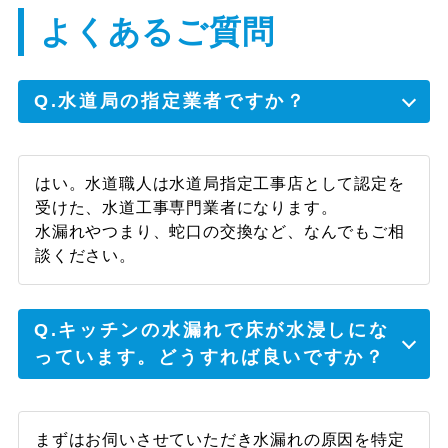
出来ると言っていただき、安心しました。ま
よくあるご質問
た水回りで何かあればご相談しようと思いま
す。
Q.水道局の指定業者ですか？
大阪市中央区 Y様
はい。水道職人は水道局指定工事店として認定を
受けた、水道工事専門業者になります。
古い物なのである程度覚悟はしていたが、ま
水漏れやつまり、蛇口の交換など、なんでもご相
さかその日のうちに解決するとは思っていま
談ください。
せんでした。迅速な対応、ありがとうござい
ました。
Q.キッチンの水漏れで床が水浸しにな
っています。どうすれば良いですか？
泉南市 Y様
まずはお伺いさせていただき水漏れの原因を特定