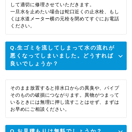
して適切に修理させていただきます。
気付いたら凄い事になっていてどうしようか
一旦水を止めたい場合は蛇口近くの止水栓、もし
と途方に暮れていましたが、すぐに来てくれ
くは水道メーター横の元栓を閉めてすぐにお電話
て対応してくれて、凄く助かりました。あり
ください。
がとうございます。
Q.生ゴミを流してしまって水の流れが
悪くなってしまいました。どうすれば
羽曳野市 S様
良いでしょうか？
電話をしてすぐに来てくれて、その上その日
のうちに解決してくれて凄く助かりました。
そのまま放置すると排水口からの異臭や、パイプ
そのものの破損につながります。異物がつまって
いるときには無理に押し流すことはせず、まずは
お早めにご相談ください。
Q.お見積もりは無料でしょうか？