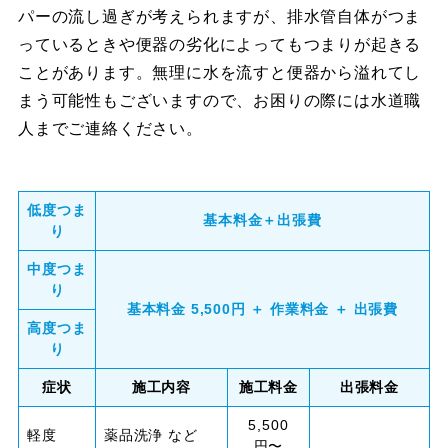
パーの流し過ぎが考えられますが、排水管自体がつま
っているときや便器の劣化によってもつまりが起きる
ことがあります。無理に水を流すと便器から溢れてし
まう可能性もございますので、お困りの際には水道職
人までご連絡ください。
低度つま
基本料金＋出張費
り
中度つま
り
基本料金 5,500円 ＋ 作業料金 ＋ 出張費
高度つま
り
症状
施工内容
施工料金
出張料金
5,500
軽度
薬品洗浄 など
円〜