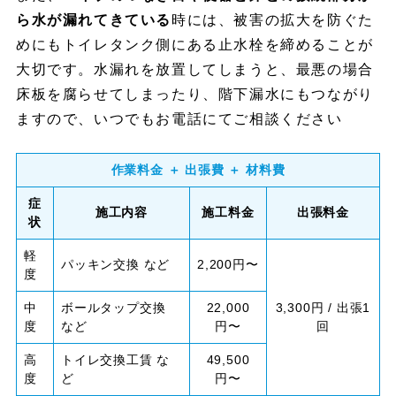
ら水が漏れてきている
時には、被害の拡大を防ぐた
めにもトイレタンク側にある止水栓を締めることが
大切です。水漏れを放置してしまうと、最悪の場合
床板を腐らせてしまったり、階下漏水にもつながり
ますので、いつでもお電話にてご相談ください
作業料金 ＋ 出張費 ＋ 材料費
症
施工内容
施工料金
出張料金
状
軽
パッキン交換 など
2,200円〜
度
中
ボールタップ交換
22,000
3,300円 / 出張1
度
など
円〜
回
高
トイレ交換工賃 な
49,500
度
ど
円〜