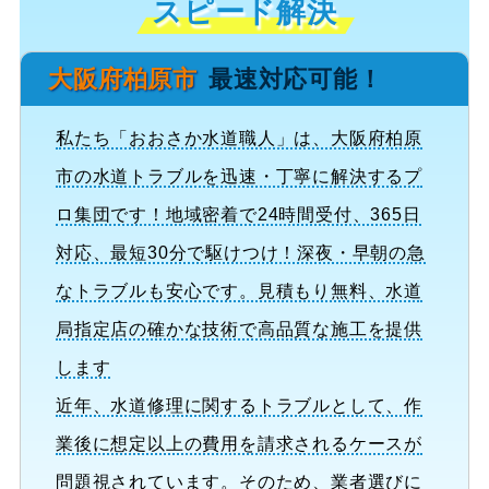
スピード解決
大阪府柏原市
最速対応可能！
私たち「おおさか水道職人」は、大阪府柏原
市の水道トラブルを迅速・丁寧に解決するプ
ロ集団です！地域密着で24時間受付、365日
対応、最短30分で駆けつけ！深夜・早朝の急
なトラブルも安心です。見積もり無料、水道
局指定店の確かな技術で高品質な施工を提供
します
近年、水道修理に関するトラブルとして、作
業後に想定以上の費用を請求されるケースが
問題視されています。そのため、業者選びに