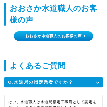
おおさか水道職人のお客
様の声
【浴室蛇口の故障】60代
おおさか水道職人のお客様の声
男性
古い蛇口なので修理できるか不安でしたが、
一生懸命作業してくださり直してくれまし
よくあるご質問
た。作業前にどんな作業をするのか料金はど
のぐらいかかるのか説明してくださり、対応
も気持ちよく、若い男性でしたがしっかりし
てるなと感心しました。
Q.水道局の指定業者ですか？
はい。水道職人は水道局指定工事店として認定を
【浴室蛇口の故障】50代