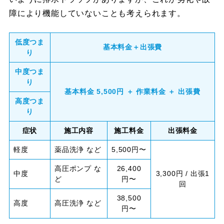
障により機能していないことも考えられます。
低度つま
基本料金＋出張費
り
中度つま
り
基本料金 5,500円 ＋ 作業料金 ＋ 出張費
高度つま
り
症状
施工内容
施工料金
出張料金
軽度
薬品洗浄 など
5,500円〜
高圧ポンプ な
26,400
中度
3,300円 / 出張1
ど
円〜
回
38,500
高度
高圧洗浄 など
円〜