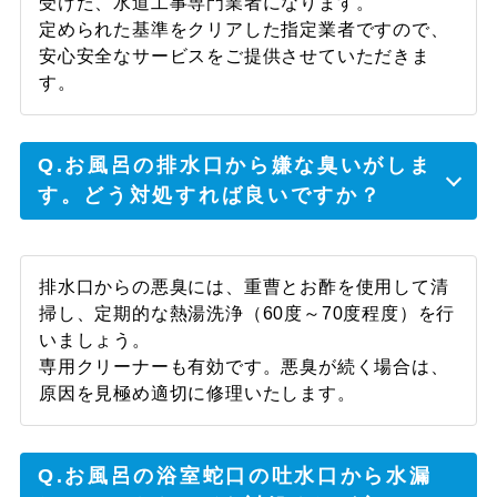
受けた、水道工事専門業者になります。
男性
定められた基準をクリアした指定業者ですので、
安心安全なサービスをご提供させていただきま
複数の会社で見積をお願いして、一番分かり
す。
やすくて親切だったと思います。工事も丁寧
にして頂き、水垢の掃除などサービスを沢山
してくれたので嬉しかったです。
Q.お風呂の排水口から嫌な臭いがしま
す。どう対処すれば良いですか？
【浴室シャワーの水漏れ】50
代 男性
排水口からの悪臭には、重曹とお酢を使用して清
掃し、定期的な熱湯洗浄（60度～70度程度）を行
近々引っ越す予定があるのでお金をかけずに
いましょう。
直したいと思っていて、その希望通りに予算
専用クリーナーも有効です。悪臭が続く場合は、
内でできる作業をしてもらえて助かりまし
原因を見極め適切に修理いたします。
た。引っ越し先でもお願いしたいと思ってい
ます。
Q.お風呂の浴室蛇口の吐水口から水漏