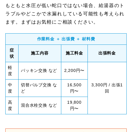
もともと水圧が低い蛇口ではない場合、給湯器のト
ラブルやどこかで水漏れしている可能性も考えられ
ます。まずはお気軽にご相談ください。
作業料金 ＋ 出張費 ＋ 材料費
症
施工内容
施工料金
出張料金
状
軽
パッキン交換 など
2,200円〜
度
中
切替バルブ交換 な
16,500
3,300円 / 出張1
度
ど
円〜
回
高
19,800
混合水栓交換 など
度
円〜