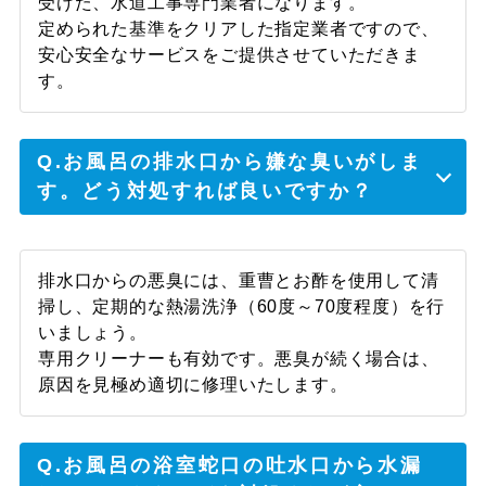
受けた、水道工事専門業者になります。
男性
定められた基準をクリアした指定業者ですので、
安心安全なサービスをご提供させていただきま
複数の会社で見積をお願いして、一番分かり
す。
やすくて親切だったと思います。工事も丁寧
にして頂き、水垢の掃除などサービスを沢山
してくれたので嬉しかったです。
Q.お風呂の排水口から嫌な臭いがしま
す。どう対処すれば良いですか？
【浴室シャワーの水漏れ】50
代 男性
排水口からの悪臭には、重曹とお酢を使用して清
掃し、定期的な熱湯洗浄（60度～70度程度）を行
近々引っ越す予定があるのでお金をかけずに
いましょう。
直したいと思っていて、その希望通りに予算
専用クリーナーも有効です。悪臭が続く場合は、
内でできる作業をしてもらえて助かりまし
原因を見極め適切に修理いたします。
た。引っ越し先でもお願いしたいと思ってい
ます。
Q.お風呂の浴室蛇口の吐水口から水漏