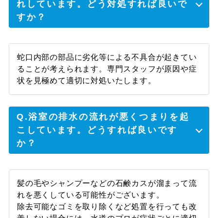
れしています。どう対処すれば良いで
すか？
【浴室蛇口の故障】20代
男性
これからしばらく使えないと思ってましたが
蛇口内部の部品に劣化等による不具合が起きてい
来てもらって直ったので本当に助かりまし
ることが考えられます。専門スタッフが原因や症
た。汚れていたところもキレイになって、気
状を見極めて適切に対処いたします。
分が良いです。ありがとうございました。
Q.浴室の排水の流れが悪くつまりを起
こしています。どうすれば良いです
か？
髪の毛やシャンプーなどの石鹸カスが溜まって流
れを悪くしている可能性がございます。
除去可能なゴミを取り除くなど処置を行っても改