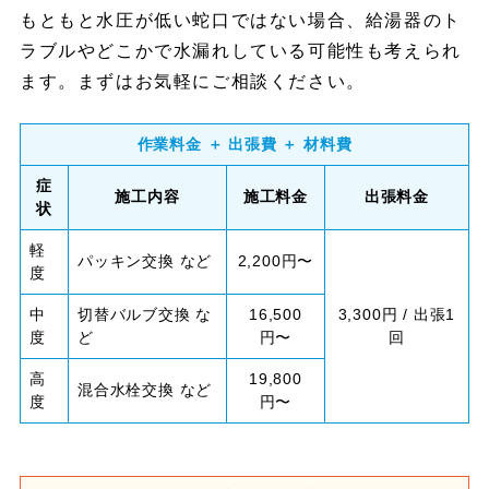
もともと水圧が低い蛇口ではない場合、給湯器のト
ラブルやどこかで水漏れしている可能性も考えられ
ます。まずはお気軽にご相談ください。
作業料金 ＋ 出張費 ＋ 材料費
症
施工内容
施工料金
出張料金
状
軽
パッキン交換 など
2,200円〜
度
中
切替バルブ交換 な
16,500
3,300円 / 出張1
度
ど
円〜
回
高
19,800
混合水栓交換 など
度
円〜