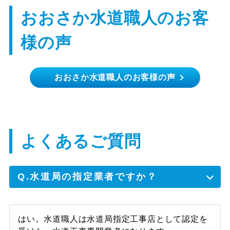
おおさか水道職人のお客
様の声
【浴室蛇口の故障】60代
おおさか水道職人のお客様の声
男性
古い蛇口なので修理できるか不安でしたが、
一生懸命作業してくださり直してくれまし
よくあるご質問
た。作業前にどんな作業をするのか料金はど
のぐらいかかるのか説明してくださり、対応
も気持ちよく、若い男性でしたがしっかりし
てるなと感心しました。
Q.水道局の指定業者ですか？
はい。水道職人は水道局指定工事店として認定を
【浴室蛇口の故障】50代