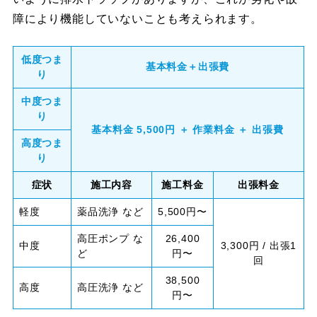
障により機能していないことも考えられます。
低度つま
基本料金＋出張費
り
中度つま
り
基本料金 5,500円 ＋ 作業料金 ＋ 出張費
高度つま
り
症状
施工内容
施工料金
出張料金
軽度
薬品洗浄 など
5,500円〜
高圧ポンプ な
26,400
中度
3,300円 / 出張1
ど
円〜
回
38,500
高度
高圧洗浄 など
円〜