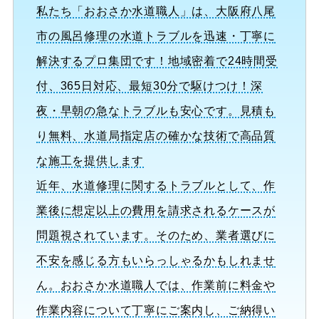
私たち「おおさか水道職人」は、大阪府八尾
市の風呂修理の水道トラブルを迅速・丁寧に
解決するプロ集団です！地域密着で24時間受
付、365日対応、最短30分で駆けつけ！深
夜・早朝の急なトラブルも安心です。見積も
り無料、水道局指定店の確かな技術で高品質
な施工を提供します
近年、水道修理に関するトラブルとして、作
業後に想定以上の費用を請求されるケースが
問題視されています。そのため、業者選びに
不安を感じる方もいらっしゃるかもしれませ
ん。おおさか水道職人では、作業前に料金や
作業内容について丁寧にご案内し、ご納得い