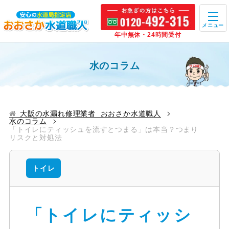
メニュー
年中無休・24時間受付
水のコラム
大阪の水漏れ修理業者 おおさか水道職人
水のコラム
「トイレにティッシュを流すとつまる」は本当？つまり
リスクと対処法
トイレ
「トイレにティッシ