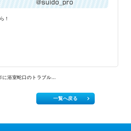
から！
に浴室蛇口のトラブル...
一覧へ戻る